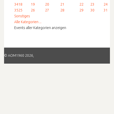
34
18
19
20
21
22
23
24
35
25
26
27
28
29
30
31
Sonstiges
Alle Kategorien ...
Events aller Kategorien anzeigen
© AOM1960 2026,