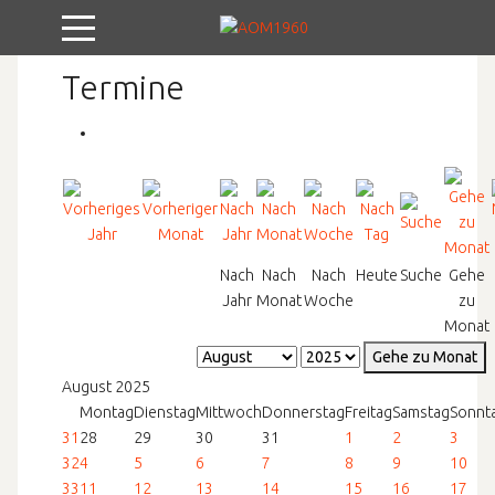
Mobile Menu Toggle
Termine
Nach
Nach
Nach
Heute
Suche
Gehe
Jahr
Monat
Woche
zu
Monat
Gehe zu Monat
August 2025
Montag
Dienstag
Mittwoch
Donnerstag
Freitag
Samstag
Sonnt
31
28
29
30
31
1
2
3
32
4
5
6
7
8
9
10
33
11
12
13
14
15
16
17